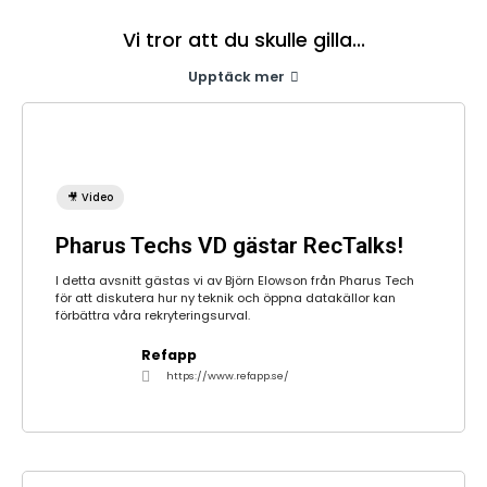
Vi tror att du skulle gilla...
Upptäck mer
🎥 Video
Pharus Techs VD gästar RecTalks!
I detta avsnitt gästas vi av Björn Elowson från Pharus Tech
för att diskutera hur ny teknik och öppna datakällor kan
förbättra våra rekryteringsurval.
Refapp
https://www.refapp.se/