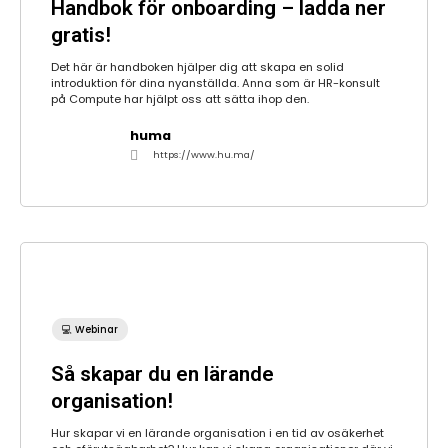
Handbok för onboarding – ladda ner
gratis!
Det här är handboken hjälper dig att skapa en solid
introduktion för dina nyanställda. Anna som är HR-konsult
på Compute har hjälpt oss att sätta ihop den.
huma
https://www.hu.ma/
💻 Webinar
Så skapar du en lärande
organisation!
Hur skapar vi en lärande organisation i en tid av osäkerhet