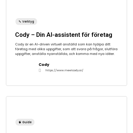
🔧 Verktyg
Cody – Din AI-assistent för företag
Cody är en AI-driven virtuell anställd som kan hjälpa ditt
företag med olika uppgifter, som att svara på frågor, slutföra
uppgifter, anställa nyanställda, och komma med nya idéer.
Cody
https://www.meetcody.ai/
🧠 Guide