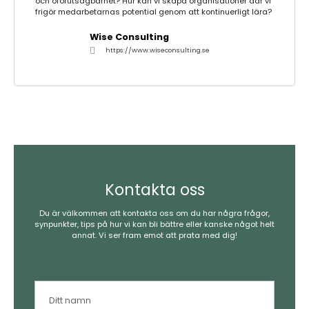
och oförutsägbarhet? Hur kan vi skapa organisationer där vi
frigör medarbetarnas potential genom att kontinuerligt lära?
Wise Consulting
https://www.wiseconsulting.se
Kontakta oss
Du är välkommen att kontakta oss om du har några frågor,
synpunkter, tips på hur vi kan bli bättre eller kanske något helt
annat. Vi ser fram emot att prata med dig!