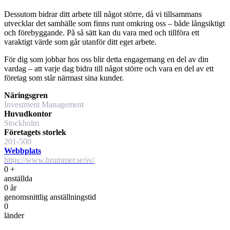
Dessutom bidrar ditt arbete till något större, då vi tillsammans
utvecklar det samhälle som finns runt omkring oss – både långsiktigt
och förebyggande. På så sätt kan du vara med och tillföra ett
varaktigt värde som går utanför ditt eget arbete.
För dig som jobbar hos oss blir detta engagemang en del av din
vardag – att varje dag bidra till något större och vara en del av ett
företag som står närmast sina kunder.
Näringsgren
Investment Management
Huvudkontor
Stockholm
Företagets storlek
201-500
Webbplats
https://www.brummer.se/sv/
0
+
anställda
0
år
genomsnittlig anställningstid
0
länder