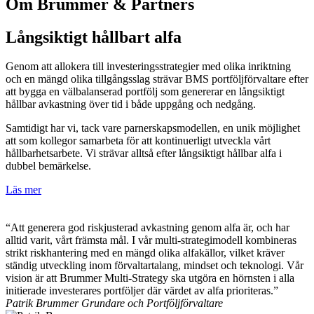
Om Brummer & Partners
Långsiktigt hållbart alfa
Genom att allokera till investeringsstrategier med olika inriktning
och en mängd olika tillgångsslag strävar BMS portföljförvaltare efter
att bygga en välbalanserad portfölj som genererar en långsiktigt
hållbar avkastning över tid i både uppgång och nedgång.
Samtidigt har vi, tack vare parnerskapsmodellen, en unik möjlighet
att som kollegor samarbeta för att kontinuerligt utveckla vårt
hållbarhetsarbete. Vi strävar alltså efter långsiktigt hållbar alfa i
dubbel bemärkelse.
Läs mer
“Att generera god riskjusterad avkastning genom alfa är, och har
alltid varit, vårt främsta mål. I vår multi-strategimodell kombineras
strikt riskhantering med en mängd olika alfakällor, vilket kräver
ständig utveckling inom förvaltartalang, mindset och teknologi. Vår
vision är att Brummer Multi-Strategy ska utgöra en hörnsten i alla
initierade investerares portföljer där värdet av alfa prioriteras.”
Patrik Brummer
Grundare och Portföljförvaltare