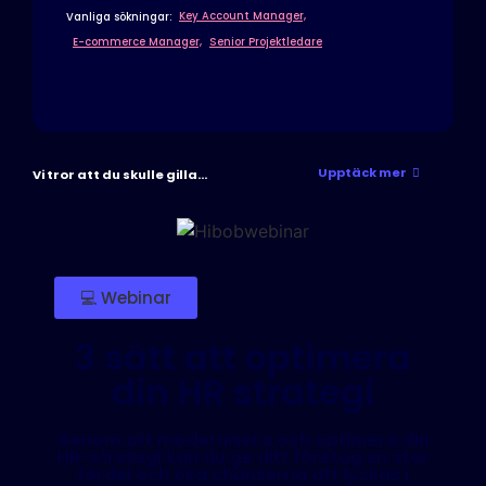
Key Account Manager,
Vanliga sökningar:
E-commerce Manager,
Senior Projektledare
Upptäck mer
Vi tror att du skulle gilla...
💻 Webinar
3 sätt att optimera
din HR strategi
Genom att modernisera och optimera din
HR-strategi kan du ge ditt företag en stor
fördel och öka chanserna att lyckas i