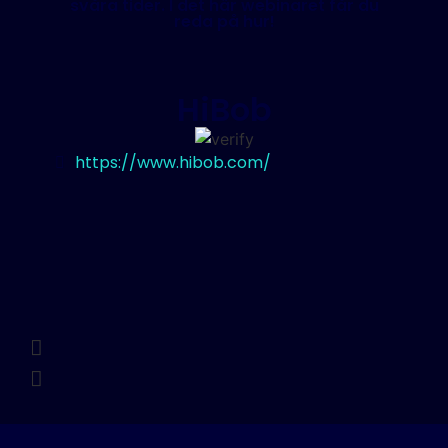
svåra tider. I det här webinaret får du
reda på hur!
HiBob
https://www.hibob.com/