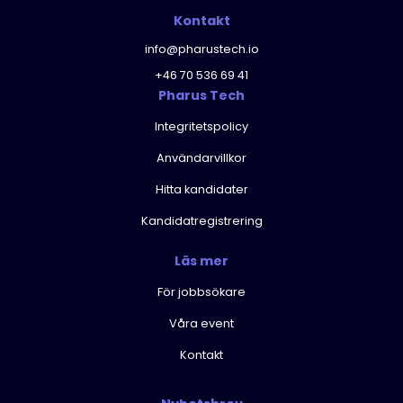
Kontakt
info@pharustech.io
+46 70 536 69 41
Pharus Tech
Integritetspolicy
Användarvillkor
Hitta kandidater
Kandidatregistrering
Läs mer
För jobbsökare
Våra event
Kontakt