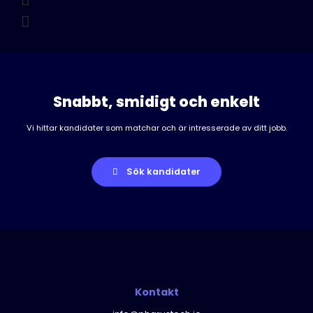
s
k
t
Snabbt, smidigt och enkelt
Vi hittar kandidater som matchar och är intresserade av ditt jobb.
Sök kandidater
Kontakt