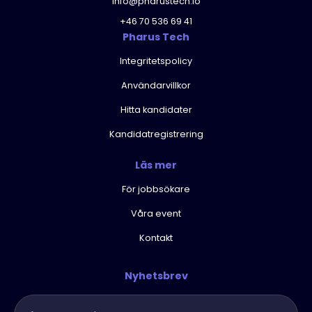
info@pharustech.io
+46 70 536 69 41
Pharus Tech
Integritetspolicy
Användarvillkor
Hitta kandidater
Kandidatregistrering
Läs mer
För jobbsökare
Våra event
Kontakt
Nyhetsbrev